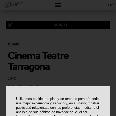
ESP
COMO IR
OBRAS
Cinema Teatre
Tarragona
1942
Antoni Pujol i Sevil
Utilizamos cookies propias y de terceros para ofrecerle
una mejor experiencia y servicio y, en su caso, mostrar
publicidad relacionada con las preferencias mediante el
análisis de sus hábitos de navegación. Al clicar