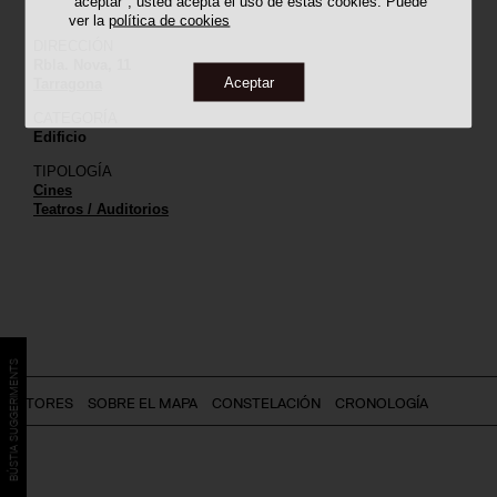
"aceptar", usted acepta el uso de estas cookies. Puede
ver la
política de cookies
DIRECCIÓN
Rbla. Nova, 11
Aceptar
Tarragona
CATEGORÍA
Edificio
TIPOLOGÍA
Cines
Teatros / Auditorios
BÚSTIA SUGGERIMENTS
AUTORES
SOBRE EL MAPA
CONSTELACIÓN
CRONOLOGÍA