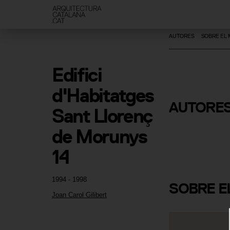
AUTORES
SOBRE EL
Edifici 
d'Habitatges 
AUTORE
Sant Llorenç 
Joan Carol 
de Morunys 
14
1994 - 1998
SOBRE
E
Joan Carol Gilibert