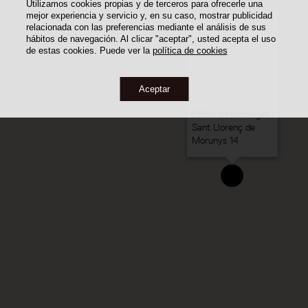
Utilizamos cookies propias y de terceros para ofrecerle una
mejor experiencia y servicio y, en su caso, mostrar publicidad
relacionada con las preferencias mediante el análisis de sus
hábitos de navegación. Al clicar "aceptar", usted acepta el uso
de estas cookies. Puede ver la
política de cookies
Aceptar
Edifici d'Habitatges
Sant Llorenç de
Morunys 14