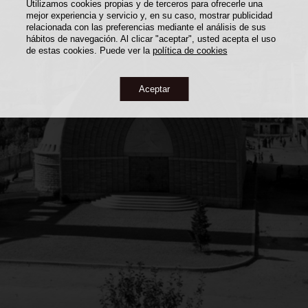
Utilizamos cookies propias y de terceros para ofrecerle una
mejor experiencia y servicio y, en su caso, mostrar publicidad
relacionada con las preferencias mediante el análisis de sus
hábitos de navegación. Al clicar "aceptar", usted acepta el uso
de estas cookies. Puede ver la
política de cookies
Aceptar