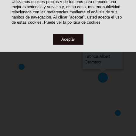
Utilizamos cookies propias y de terceros para ofrecerle una
mejor experiencia y servicio y, en su caso, mostrar publicidad
relacionada con las preferencias mediante el análisis de sus
hábitos de navegación. Al clicar "aceptar", usted acepta el uso
de estas cookies. Puede ver la
política de cookies
Aceptar
Fàbrica Albert
Germans