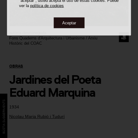
"aceptar", usted acepta el uso de estas cookies. Puede
ver la
política de cookies
Aceptar
autoria desconeguda
SOLICI
Fons Quaderns d'Arquitectura i Urbanisme / Arxiu
Històric del COAC
LA
IMAGE
OBRAS
Jardines del Poeta
Eduard Marquina
BÚSTIA SUGGERIMENTS
1934
Nicolau Maria Rubió i Tudurí