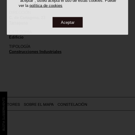
"aceptar", usted acepta el uso de estas cookies. Puede
ver la
política de cookies
DIRECCIÓN
C. de Cartagena, 23
Aceptar
Tarragona
CATEGORÍA
Edificio
TIPOLOGÍA
Construcciones Industriales
BÚSTIA SUGGERIMENTS
AUTORES
SOBRE EL MAPA
CONSTELACIÓN