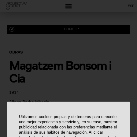
ESP
COMO IR
OBRAS
Magatzem Bonsom i
Cia
1914
Alfons Barba Miracle
Utilizamos cookies propias y de terceros para ofrecerle
una mejor experiencia y servicio y, en su caso, mostrar
publicidad relacionada con las preferencias mediante el
análisis de sus hábitos de navegación. Al clicar