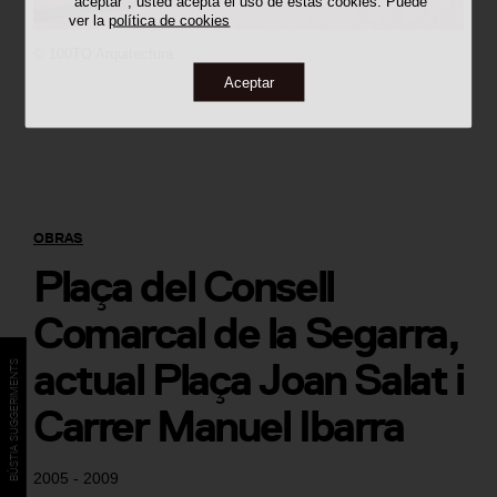
"aceptar", usted acepta el uso de estas cookies. Puede
ver la
política de cookies
©
100TO Arquitectura
Aceptar
OBRAS
Plaça del Consell
Comarcal de la Segarra,
actual Plaça Joan Salat i
BÚSTIA SUGGERIMENTS
Carrer Manuel Ibarra
2005 - 2009