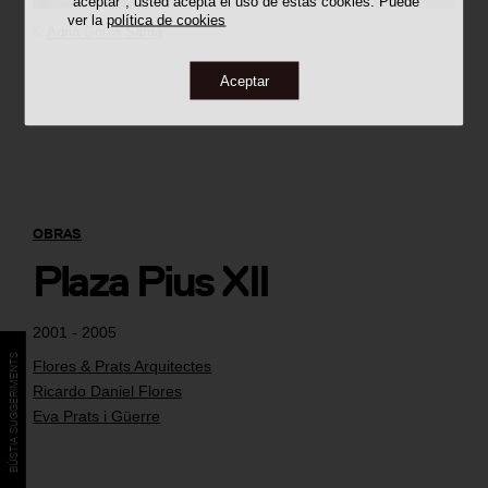
"aceptar", usted acepta el uso de estas cookies. Puede
ver la
política de cookies
©
Adrià Goula Sardà
Aceptar
OBRAS
Plaza Pius XII
2001 - 2005
BÚSTIA SUGGERIMENTS
Flores & Prats Arquitectes
Ricardo Daniel Flores
Eva Prats i Güerre