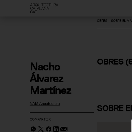
OBRES
SOBRE EL MA
Escola Isab
OBRES
(6
Nacho 
Besora
Álvarez 
Martínez
NAM Arquitectura
SOBRE
E
COMPARTEIX: