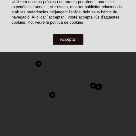
Utilitzem cookies pròpies i de tercers per oferir-li una millor
experiència i servei i, si s'escau, mostrar publicitat relacionada
amb les preferències mitjançant l'anàlisi dels seus hàbits de
navegació. Al clicar "acceptar", vostè accepta l'ús d'aquestes
cookies. Pot veure la
política de cookies
Acceptar