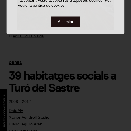
"acceptar", vostè accepta l'ús d'aquestes cookies. Pot
veure la
política de cookies
Acceptar
©
Adrià Goula Sardà
OBRES
39 habitatges socials a
Turó del Sastre
BÚSTIA SUGGERIMENTS
2009 - 2017
DataAE
Xavier Vendrell Studio
Claudi Aguiló Aran
Pau Cornellana