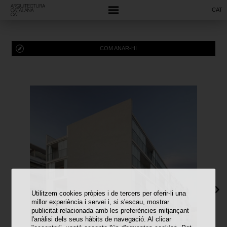
CAT
COM ANAR-HI
Utilitzem cookies pròpies i de tercers per oferir-li una
millor experiència i servei i, si s'escau, mostrar
publicitat relacionada amb les preferències mitjançant
l'anàlisi dels seus hàbits de navegació. Al clicar