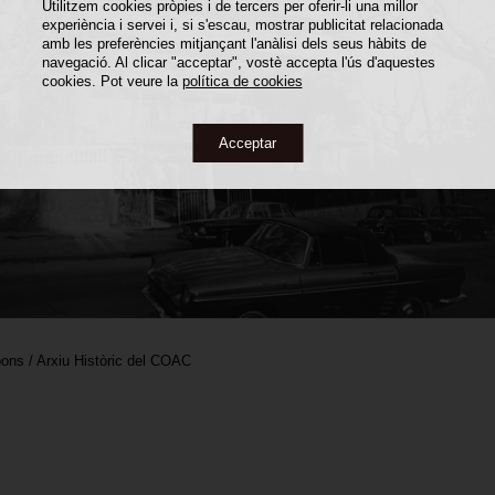
Utilitzem cookies pròpies i de tercers per oferir-li una millor
experiència i servei i, si s'escau, mostrar publicitat relacionada
amb les preferències mitjançant l'anàlisi dels seus hàbits de
navegació. Al clicar "acceptar", vostè accepta l'ús d'aquestes
cookies. Pot veure la
política de cookies
Acceptar
ons / Arxiu Històric del COAC