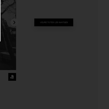
VEURE TOTES LES IMATGES
SOL·LICITA
LA
IMATGE