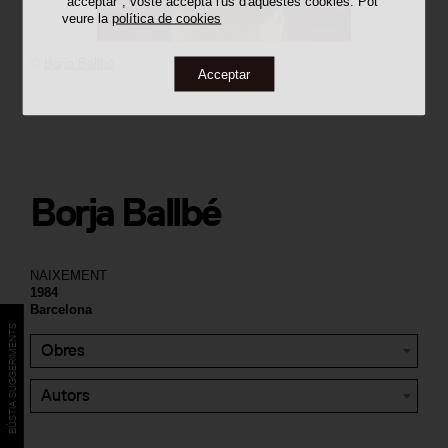
"acceptar", vostè accepta l'ús d'aquestes cookies. Pot
veure la
política de cookies
©
Borja Ballbé
Acceptar
Borja Ballbé
NAIXEMENT
1984
Barcelona
BÚSTIA SUGGERIMENTS
Obres
Autors