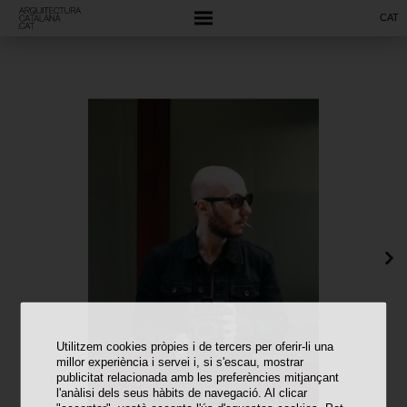
CAT
Utilitzem cookies pròpies i de tercers per oferir-li una
millor experiència i servei i, si s'escau, mostrar
publicitat relacionada amb les preferències mitjançant
l'anàlisi dels seus hàbits de navegació. Al clicar