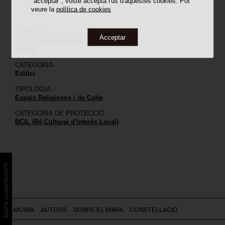
"acceptar", vostè accepta l'ús d'aquestes cookies. Pot
veure la
política de cookies
ADREÇA
Acceptar
Pl. de l'Església, s/n
Gelida
CATEGORIA
Edifici
TIPOLOGIA
Espais Religiosos / de Culte
CATEGORIA DE PROTECCIÓ
BCIL (Bé Cultural d'Interès Local)
BÚSTIA SUGGERIMENTS
MEMÒRIA
AUTORS
SOBRE EL MAPA
CONSTEL·LACIÓ