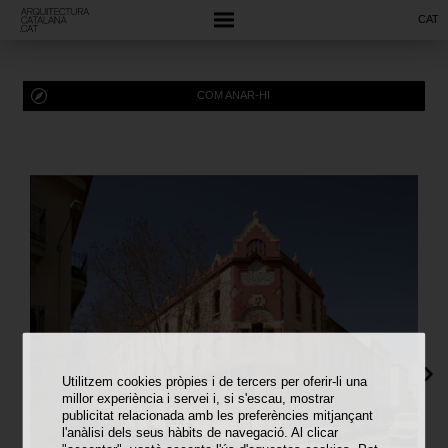
CAT
COM ANAR-HI
Utilitzem cookies pròpies i de tercers per oferir-li una
millor experiència i servei i, si s'escau, mostrar
publicitat relacionada amb les preferències mitjançant
l'anàlisi dels seus hàbits de navegació. Al clicar