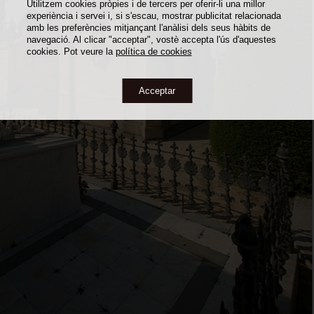
Utilitzem cookies pròpies i de tercers per oferir-li una millor
experiència i servei i, si s'escau, mostrar publicitat relacionada
amb les preferències mitjançant l'anàlisi dels seus hàbits de
navegació. Al clicar "acceptar", vostè accepta l'ús d'aquestes
cookies. Pot veure la
política de cookies
Acceptar