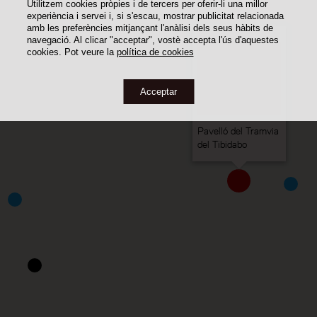
Utilitzem cookies pròpies i de tercers per oferir-li una millor
experiència i servei i, si s'escau, mostrar publicitat relacionada
amb les preferències mitjançant l'anàlisi dels seus hàbits de
navegació. Al clicar "acceptar", vostè accepta l'ús d'aquestes
cookies. Pot veure la
política de cookies
Acceptar
Pavelló del Tramvia
del Tibidabo