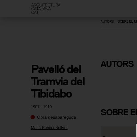
AUTORS
SOBRE EL M
Marià Rubi
AUTORS
Pavelló del 
Bellver
Tramvia del 
Tibidabo
1907 - 1910
SOBRE
E
Obra desapareguda
Marià Rubió i Bellver