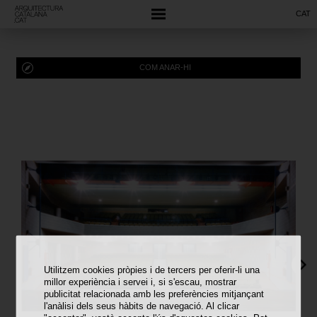
CAT
COM ANAR-HI
Utilitzem cookies pròpies i de tercers per oferir-li una
millor experiència i servei i, si s'escau, mostrar
publicitat relacionada amb les preferències mitjançant
l'anàlisi dels seus hàbits de navegació. Al clicar