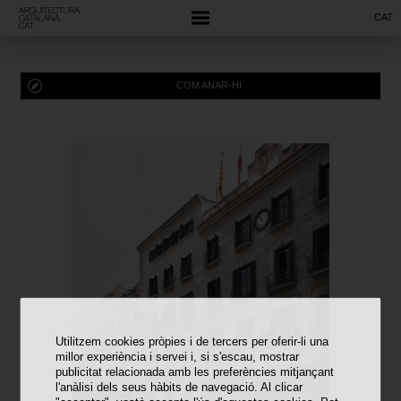
CAT
COM ANAR-HI
Utilitzem cookies pròpies i de tercers per oferir-li una
millor experiència i servei i, si s'escau, mostrar
publicitat relacionada amb les preferències mitjançant
l'anàlisi dels seus hàbits de navegació. Al clicar