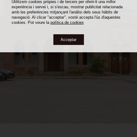
Utilitzem cookies pròpies i de tercers per oferir-li una millor
experiència i servei i, si s'escau, mostrar publicitat relacionada
amb les preferències mitjançant l'anàlisi dels seus hàbits de
navegació. Al clicar "acceptar", vostè accepta l'ús d'aquestes
cookies. Pot veure la
política de cookies
Acceptar