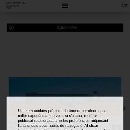
CAT
COM ANAR-HI
Utilitzem cookies pròpies i de tercers per oferir-li una
millor experiència i servei i, si s'escau, mostrar
publicitat relacionada amb les preferències mitjançant
Lluís Casals
l'anàlisi dels seus hàbits de navegació. Al clicar
Fons Fotogràfic Lluís Casals / Arxiu Històric del
SOL·LI