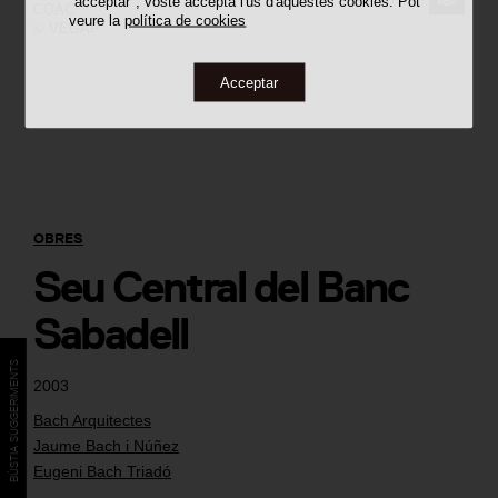
"acceptar", vostè accepta l'ús d'aquestes cookies. Pot
COAC
veure la
política de cookies
© VEGAP
LA
IMATG
Acceptar
OBRES
Seu Central del Banc
Sabadell
BÚSTIA SUGGERIMENTS
2003
Bach Arquitectes
Jaume Bach i Núñez
Eugeni Bach Triadó