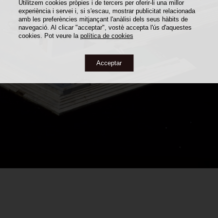
Utilitzem cookies pròpies i de tercers per oferir-li una millor
experiència i servei i, si s'escau, mostrar publicitat relacionada
amb les preferències mitjançant l'anàlisi dels seus hàbits de
navegació. Al clicar "acceptar", vostè accepta l'ús d'aquestes
cookies. Pot veure la
política de cookies
Acceptar