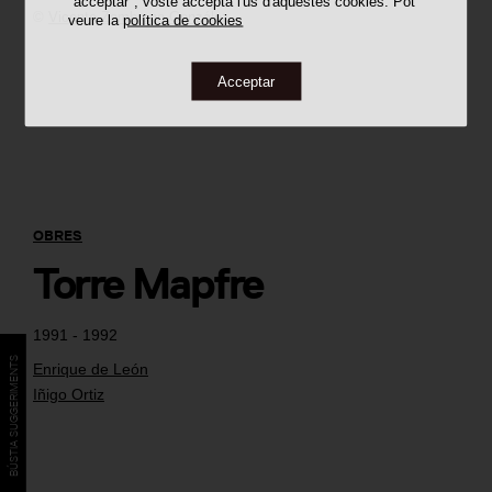
"acceptar", vostè accepta l'ús d'aquestes cookies. Pot
©
Vicente Zambrano González
veure la
política de cookies
Acceptar
OBRES
Torre Mapfre
1991 - 1992
BÚSTIA SUGGERIMENTS
Enrique de León
Iñigo Ortiz