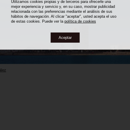
Utilizamos cookies propias y de terceros para ofrecerle una
mejor experiencia y servicio y, en su caso, mostrar publicidad
relacionada con las preferencias mediante el análisis de sus
hábitos de navegación. Al clicar "aceptar", usted acepta el uso
de estas cookies. Puede ver la
política de cookies
Aceptar
ález