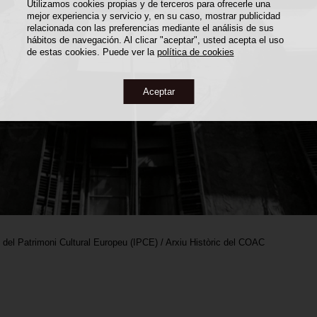
Utilizamos cookies propias y de terceros para ofrecerle una
mejor experiencia y servicio y, en su caso, mostrar publicidad
relacionada con las preferencias mediante el análisis de sus
hábitos de navegación. Al clicar "aceptar", usted acepta el uso
de estas cookies. Puede ver la
política de cookies
Aceptar
i del Patrimoni Cultural Europeu (IPCE) / Arxiu Històric del COAC