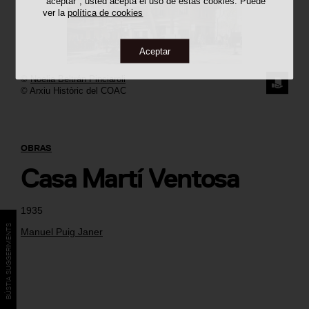
"aceptar", usted acepta el uso de estas cookies. Puede
ver la
política de cookies
Aceptar
©
Noelia Beltrán Pinciaroli
SOLICI
© Arxiu Històric del COAC
LA
IMAGE
OBRAS
Casa Martí Ventosa
1935
BÚSTIA SUGGERIMENTS
Manuel Puig Janer