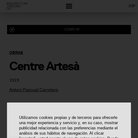
ESP
COMO IR
OBRAS
Centre Artesà
1919
Antoni Pascual Carretero
Utilizamos cookies propias y de terceros para ofrecerle
una mejor experiencia y servicio y, en su caso, mostrar
publicidad relacionada con las preferencias mediante el
análisis de sus hábitos de navegación. Al clicar
DIRECCIÓN