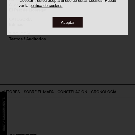
"aceptar", usted acepta el uso de estas cookies. Puede
C. del Centre, 33
ver la
política de cookies
El Prat de Llobregat
CATEGORÍA
Aceptar
Edificio
TIPOLOGÍA
Teatros / Auditorios
AUTORES
SOBRE EL MAPA
CONSTELACIÓN
CRONOLOGÍA
BÚSTIA SUGGERIMENTS