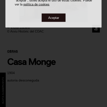
"aceptar", usted acepta el uso de estas cookies. Puede
ver la
política de cookies
Aceptar
©
Víctor Lozano
SOLICI
© Arxiu Històric del COAC
LA
IMAGE
OBRAS
Casa Monge
1904
BÚSTIA SUGGERIMENTS
autoria desconeguda