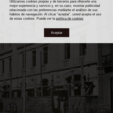
Utilizamos cookies propias y de terceros para ofrecerle una
mejor experiencia y servicio y, en su caso, mostrar publicidad
relacionada con las preferencias mediante el análisis de sus
hábitos de navegación. Al clicar "aceptar", usted acepta el uso
de estas cookies. Puede ver la
política de cookies
Aceptar