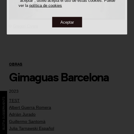
"aceptar", usted acepta el uso de estas cookies. Puede
ver la
política de cookies
Aceptar
©
Gregori Civera
OBRAS
Gimaguas Barcelona
2023
BÚSTIA SUGGERIMENTS
TEST
Albert Guerra Romera
Adrián Jurado
Guillermo Santomà
Julia Tarnawski Español