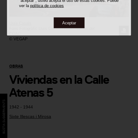
"aceptar", usted acepta el uso de estas cookies. Puede
ver la
política de cookies
Aceptar
Lluís Casals
Fons Fotogràfic Lluís Casals / Arxiu Històric del
SOLICI
COAC
© VEGAP
LA
IMAGE
OBRAS
Viviendas en la Calle
Atenas 5
BÚSTIA SUGGERIMENTS
1942 - 1944
Sixte Illescas i Mirosa