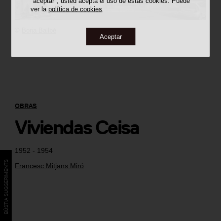
"aceptar", usted acepta el uso de estas cookies. Puede
ver la
política de cookies
©
Borja Ballbé
Aceptar
OBRAS
Viviendas Ceisa
1952 - 1954
BÚSTIA SUGGERIMENTS
Francesc Mitjans Miró