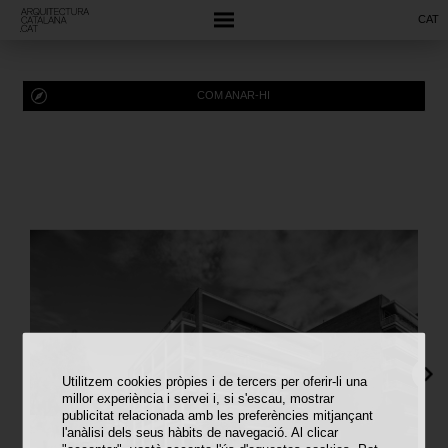
CAT
COM ANAR-HI
Utilitzem cookies pròpies i de tercers per oferir-li una
millor experiència i servei i, si s'escau, mostrar
publicitat relacionada amb les preferències mitjançant
l'anàlisi dels seus hàbits de navegació. Al clicar