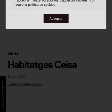
"acceptar", vostè accepta l'ús d'aquestes cookies. Pot
veure la
política de cookies
©
Borja Ballbé
Acceptar
OBRES
Habitatges Ceisa
1952 - 1954
BÚSTIA SUGGERIMENTS
Francesc Mitjans Miró