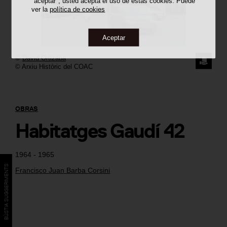
"aceptar", usted acepta el uso de estas cookies. Puede
ver la
política de cookies
Aceptar
©
David Ortizaba
SOLICI
© Arxiu Històric del COAC
LA
IMAGE
OBRAS
Habitatges Gaudí 42
1964 - 1965
BÚSTIA SUGGERIMENTS
Francisco Juan Barba Corsini