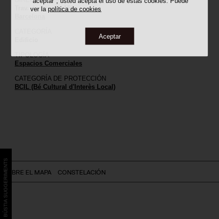
"aceptar", usted acepta el uso de estas cookies. Puede
Trav. de Gràcia, 159
ver la
política de cookies
Barcelona
CATEGORÍA
Aceptar
Edificio
TIPOLOGÍA
Espacios Comerciales
CATEGORÍA DE PROTECCIÓN
BCIL (Bé Cultural d'Interès Local)
BÚSTIA SUGGERIMENTS
SOBRE EL MAPA
CONSTELACIÓN