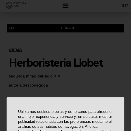
ESP
COMO IR
OBRAS
Herboristeria Llobet
segunda mitad del siglo XIX
autoria desconeguda
Utilizamos cookies propias y de terceros para ofrecerle
una mejor experiencia y servicio y, en su caso, mostrar
publicidad relacionada con las preferencias mediante el
análisis de sus hábitos de navegación. Al clicar
DIRECCIÓN