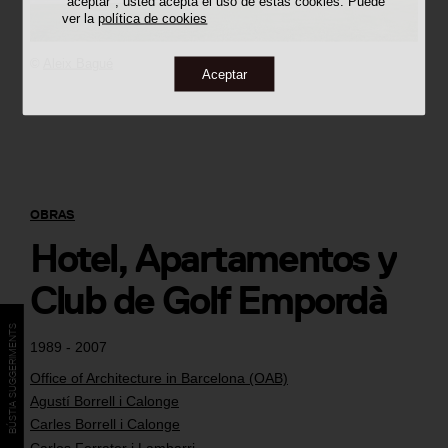
"aceptar", usted acepta el uso de estas cookies. Puede
ver la
política de cookies
©
Aleix Bagué
Aceptar
OBRAS
Hotel, Apartamentos y
Club de Golf Empordà
BÚSTIA SUGGERIMENTS
1989 - 2007
Office of Architecture in Barcelona (OAB)
Agustí Borrell i Calonge
Carles Borrell i Calonge
Carlos Ferrater i Lambarri