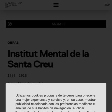
ESP
COMO IR
OBRAS
Institut Mental de la
Santa Creu
1885 - 1915
Josep Oriol i Bernadet
Utilizamos cookies propias y de terceros para ofrecerle
una mejor experiencia y servicio y, en su caso, mostrar
publicidad relacionada con las preferencias mediante el
análisis de sus hábitos de navegación. Al clicar