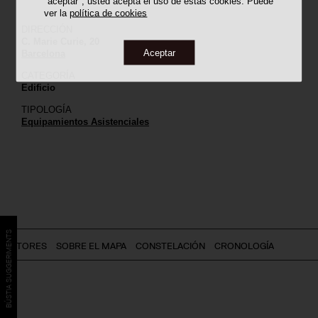
"aceptar", usted acepta el uso de estas cookies. Puede
ver la
política de cookies
DIRECCIÓN
C. Marie Curie, 20
Aceptar
Barcelona
CATEGORÍA
Edificio
TIPOLOGÍA
Equipamientos Asistenciales
BÚSTIA SUGGERIMENTS
AUTORES
SOBRE EL MAPA
CONSTELACIÓN
CRONOLOGÍA