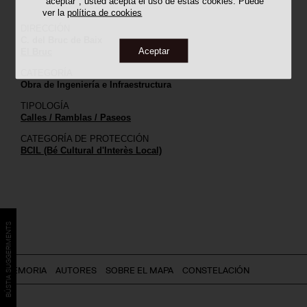
"aceptar", usted acepta el uso de estas cookies. Puede
ver la
política de cookies
DIRECCIÓN
C. del Bruc de Baix
Aceptar
El Bruc
CATEGORÍA
Obra de Ingeniería e Infraestructura
TIPOLOGÍA
Calles / Ramblas / Paseos
CATEGORÍA DE PROTECCIÓN
BCIL (Bé Cultural d'Interès Local)
BÚSTIA SUGGERIMENTS
MEMORIA
AUTORES
SOBRE EL MAPA
CONSTELACIÓN