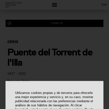
ESP
COMO IR
OBRAS
Puente del Torrent de
l'Illa
1917 - 1922
Eduardo Peña
Utilizamos cookies propias y de terceros para ofrecerle
una mejor experiencia y servicio y, en su caso, mostrar
publicidad relacionada con las preferencias mediante el
análisis de sus hábitos de navegación. Al clicar