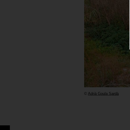
©
Adrià Goula Sardà