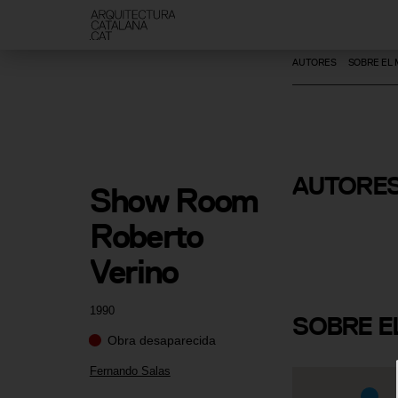
AUTORES
SOBRE EL
AUTORE
Show Room 
Fernando S
Roberto 
Verino
1990
SOBRE
E
Obra desaparecida
Fernando Salas