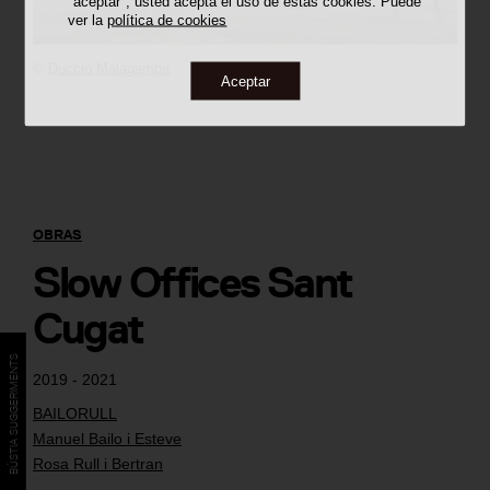
"aceptar", usted acepta el uso de estas cookies. Puede
ver la
política de cookies
©
Duccio Malagamba
Aceptar
OBRAS
Slow Offices Sant
Cugat
BÚSTIA SUGGERIMENTS
2019 - 2021
BAILORULL
Manuel Bailo i Esteve
Rosa Rull i Bertran