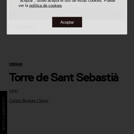
"aceptar", usted acepta el uso de estas cookies. Puede
ver la
política de cookies
Aceptar
©
Fred Guillaud
OBRAS
Torre de Sant Sebastià
1931
BÚSTIA SUGGERIMENTS
Carles Buïgas i Sans