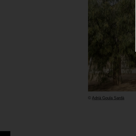
©
Adrià Goula Sardà