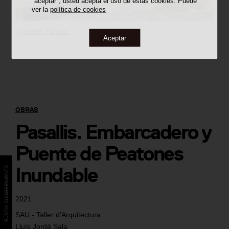
"aceptar", usted acepta el uso de estas cookies. Puede
ver la
política de cookies
©
Andrés Flajszer
Aceptar
OBRAS
Pasallis. Embarcadero y
Puente de Peatones
Inundable
BÚSTIA SUGGERIMENTS
2021
SAU - Taller d'Arquitectura
Lluís Jordà Sala