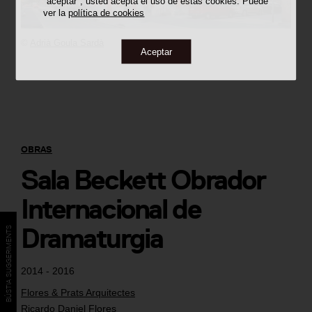
"aceptar", usted acepta el uso de estas cookies. Puede
ver la
política de cookies
©
Adrià Goula Sardà
Aceptar
OBRAS
Sala Beckett Obrador
Internacional de
Dramaturgia
BÚSTIA SUGGERIMENTS
2014 - 2016
Flores & Prats Arquitectes
Ricardo Daniel Flores