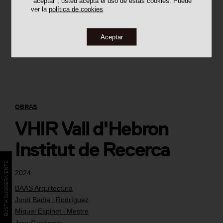
"aceptar", usted acepta el uso de estas cookies. Puede
ver la
política de cookies
Aceptar
OBRAS
VHIR Vall d'Hebron
Institut de Recerca
BÚSTIA SUGGERIMENTS
2024
BAAS Arquitectura
Jordi Badia i Rodríguez
Miquel Espinet i Mestre
Jero Gutiérrez