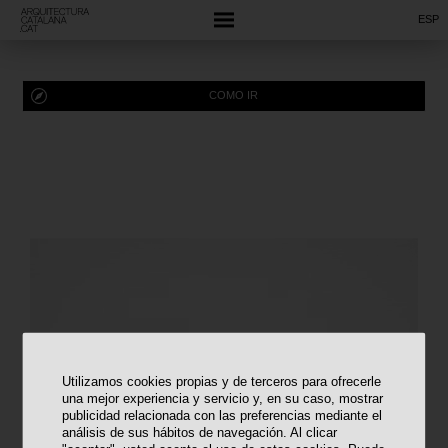
ESP
COMO IR
Utilizamos cookies propias y de terceros para ofrecerle
una mejor experiencia y servicio y, en su caso, mostrar
publicidad relacionada con las preferencias mediante el
análisis de sus hábitos de navegación. Al clicar