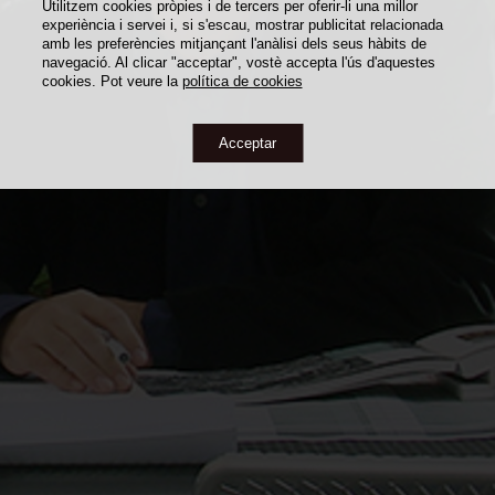
Utilitzem cookies pròpies i de tercers per oferir-li una millor
experiència i servei i, si s'escau, mostrar publicitat relacionada
amb les preferències mitjançant l'anàlisi dels seus hàbits de
navegació. Al clicar "acceptar", vostè accepta l'ús d'aquestes
cookies. Pot veure la
política de cookies
Acceptar