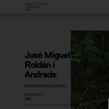
José Miguel 
Roldán i 
Andrade
Roldán+Berengué Arquitectes
NAIXEMENT
1961