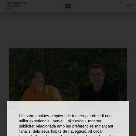
CAT
Utilitzem cookies pròpies i de tercers per oferir-li una
millor experiència i servei i, si s'escau, mostrar
publicitat relacionada amb les preferències mitjançant
l'anàlisi dels seus hàbits de navegació. Al clicar