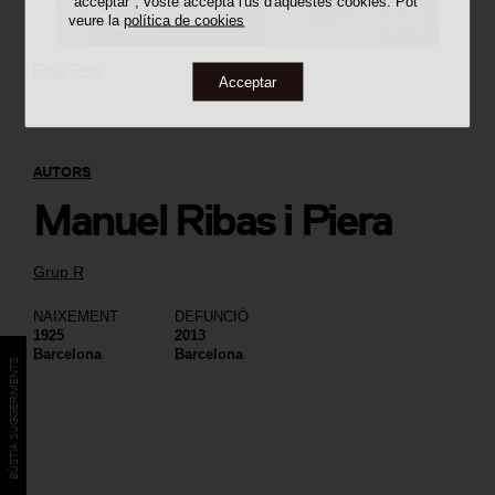
"acceptar", vostè accepta l'ús d'aquestes cookies. Pot
veure la
política de cookies
Rosa Feliu
Acceptar
AUTORS
Manuel Ribas i Piera
Grup R
NAIXEMENT
DEFUNCIÓ
1925
2013
Barcelona
Barcelona
BÚSTIA SUGGERIMENTS