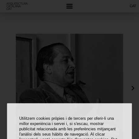
CAT
Utilitzem cookies pròpies i de tercers per oferir-li una
millor experiència i servei i, si s'escau, mostrar
publicitat relacionada amb les preferències mitjançant
l'anàlisi dels seus hàbits de navegació. Al clicar