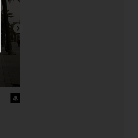
SOL·LICITA
LA
IMATGE