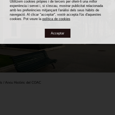
Utilitzem cookies pròpies i de tercers per oferir-li una millor
experiència i servei i, si s'escau, mostrar publicitat relacionada
amb les preferències mitjançant l'anàlisi dels seus hàbits de
navegació. Al clicar "acceptar", vostè accepta l'ús d'aquestes
cookies. Pot veure la
política de cookies
Acceptar
ls / Arxiu Històric del COAC