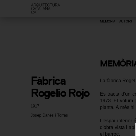
MEMÒRIA
AUTORS
MEMÒRI
Fàbrica 
La fàbrica Rogel
Rogelio Rojo
Es tracta d'un c
1973. El volum p
1917
planta. A més hi 
Josep Danés i Torras
L'espai interior 
d'obra vista i a
el barroc.