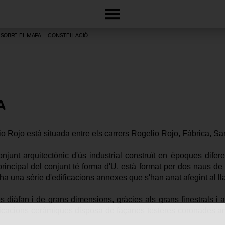
SOBRE EL MAPA
CONSTEL·LACIÓ
A
io Rojo està situada entre els carrers Rogelio Rojo, Fàbrica, Sa
onjunt arquitectònic d'ús industrial construït en èpoques dife
rincipal del conjunt té forma d'U, està format per dos naus de 
ha una sèrie d'edificacions annexes que s'han anat afegint al ll
és diàfan i de grans dimensions, gràcies als grans finestrals i a
plicacions ceràmiques disposa de façanes testeres coronades amb 