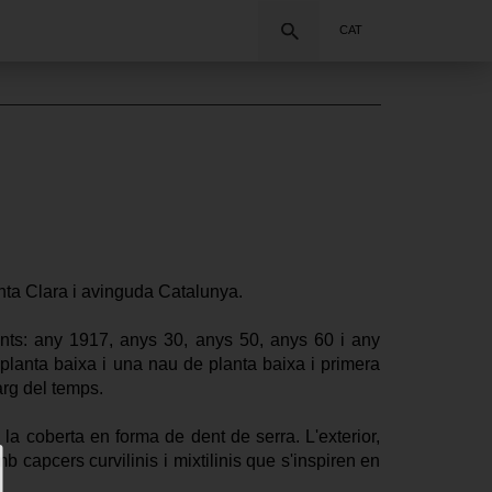
Cercar
CAT
nta Clara i avinguda Catalunya. 
rents: any 1917, anys 30, anys 50, anys 60 i any 
planta baixa i una nau de planta baixa i primera 
arg del temps. 
 la coberta en forma de dent de serra. L'exterior, 
capcers curvilinis i mixtilinis que s'inspiren en 